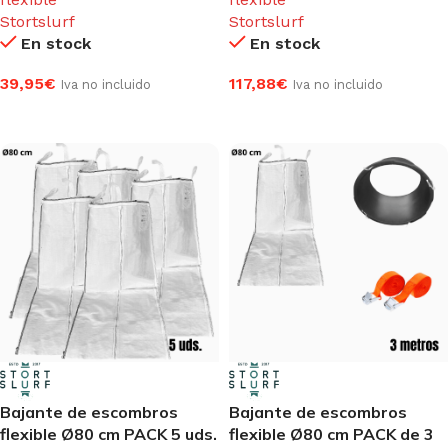
Stortslurf
Stortslurf
En stock
En stock
39,95
€
117,88
€
Iva no incluido
Iva no incluido
AÑADIR AL CARRITO
AÑADIR AL CARRITO
Bajante de escombros
Bajante de escombros
flexible Ø80 cm PACK 5 uds.
flexible Ø80 cm PACK de 3