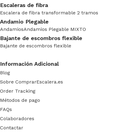
Escaleras de fibra
Escalera de fibra transformable 2 tramos
Andamio Plegable
Andamios
Andamios Plegable MIXTO
Bajante de escombros flexible
Bajante de escombros flexible
Información Adicional
Blog
Sobre ComprarEscalera.es
Order Tracking
Métodos de pago
FAQs
Colaboradores
Contactar