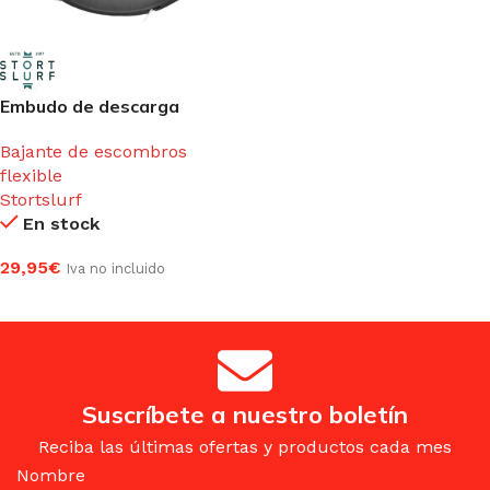
Embudo de descarga
Bajante de escombros
flexible
Stortslurf
En stock
29,95
€
Iva no incluido
AÑADIR AL CARRITO
Suscríbete a nuestro boletín
Reciba las últimas ofertas y productos cada mes
Nombre