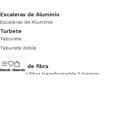
Escaleras de Aluminio
Escaleras de Aluminio
Turbete
Taburete
Taburete doble
Escaleras de fibra
ista de deseos
Menú
Carrito
Escalera de fibra transformable 2 tramos
Andamio Plegable
Andamios
Andamios Plegable MIXTO
Bajante de escombros flexible
Bajante de escombros flexible
Información Adicional
Blog