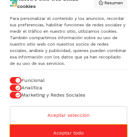
Colaboradores
Resumen
cookies
Contactar
Para personalizar el contenido y los anuncios, recordar
sus preferencias, habilitar funciones de redes sociales y
Diseño y desarrollo web por:
Ascensie Online
medir el tráfico en nuestro sitio, utilizamos cookies.
También compartimos información sobre su uso de
nuestro sitio web con nuestros socios de redes
sociales, análisis y publicidad, quienes pueden combinar
esa información con los datos que ya han recopilado
Menciones
Política de privacidad
Términos de uso
de su uso de sus servicios.
legales
Términos y condiciones
Política de cookies
Funcional
Analítica
Marketing y Redes Sociales
© Comprar Escalera eCommerce. 2024. Todos los
Andamio
Aceptar selección
derechos reservados
Aluminio
Diálogo de consentimiento abierto
Faraone
RAPIDO
Aceptar todo
3.013,97
€
AÑADIR A