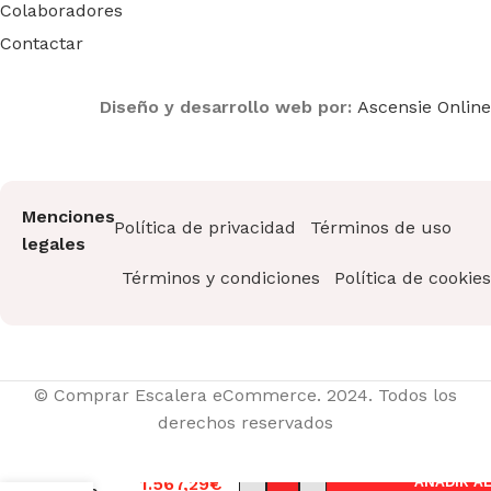
Colaboradores
Contactar
Diseño y desarrollo web por:
Ascensie Online
Menciones
Política de privacidad
Términos de uso
legales
Términos y condiciones
Política de cookies
© Comprar Escalera eCommerce. 2024. Todos los
Andamio
derechos reservados
Aluminio
Faraone
RAPIDO
1.567,29
€
AÑADIR A