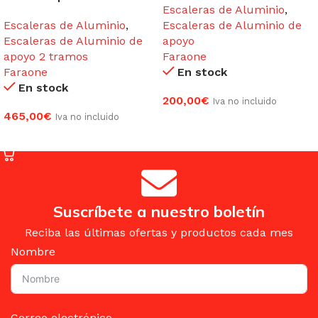
Escaleras de Aluminio
,
Escaleras de Aluminio
,
Escaleras de Aluminio de
Escaleras de Aluminio de
apoyo
apoyo 2 tramos
Faraone
Faraone
En stock
En stock
200,00
€
Iva no incluido
465,00
€
Iva no incluido
AÑADIR AL CARRITO
AÑADIR AL CARRITO
Suscríbete a nuestro boletín
Reciba las últimas ofertas y productos cada mes
Nombre
Correo electrónico