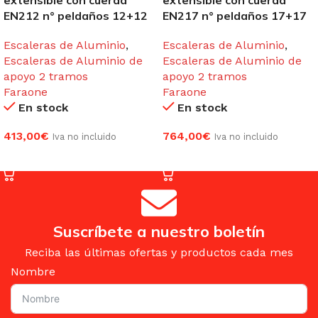
extensible con cuerda
extensible con cuerda
EN212 n° peldaños 12+12
EN217 n° peldaños 17+17
Escaleras de Aluminio
,
Escaleras de Aluminio
,
Escaleras de Aluminio de
Escaleras de Aluminio de
apoyo 2 tramos
apoyo 2 tramos
Faraone
Faraone
En stock
En stock
413,00
€
764,00
€
Iva no incluido
Iva no incluido
AÑADIR AL CARRITO
AÑADIR AL CARRITO
Suscríbete a nuestro boletín
Reciba las últimas ofertas y productos cada mes
Nombre