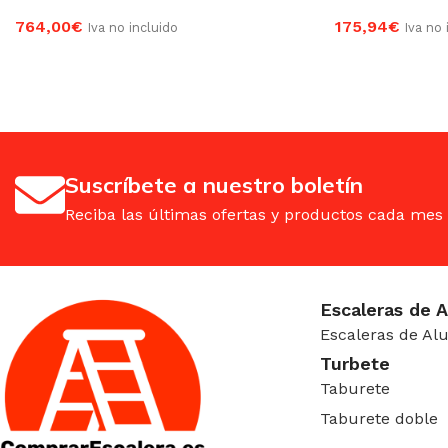
764,00
€
175,94
€
Iva no incluido
Iva no 
AÑADIR AL CARRITO
AÑADIR AL CA
Suscríbete a nuestro boletín
Reciba las últimas ofertas y productos cada mes
Escaleras de 
Escaleras de Al
Turbete
Taburete
Taburete doble