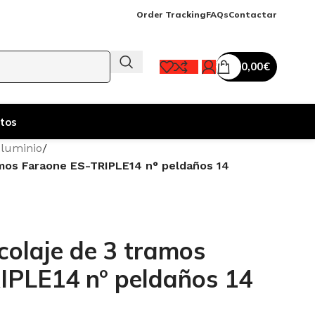
Order Tracking
FAQs
Contactar
0,00
€
tos
Aluminio
/
ramos Faraone ES-TRIPLE14 n° peldaños 14
icolaje de 3 tramos
IPLE14 n° peldaños 14