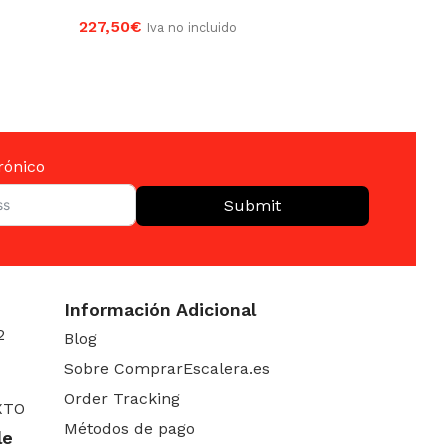
227,50
€
183,41
Iva no incluido
AÑADIR AL CARRITO
AÑAD
rónico
Submit
Información Adicional
2
Blog
Sobre ComprarEscalera.es
Order Tracking
XTO
Métodos de pago
le