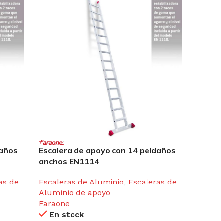
daños
Escalera de apoyo con 14 peldaños
Escale
anchos EN1114
cómod
as de
Escaleras de Aluminio
,
Escaleras de
Escal
Aluminio de apoyo
Alumin
Faraone
Farao
En stock
En 