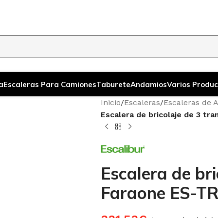
a
Escaleras Para Camiones
Taburete
Andamios
Varios Produc
Inicio
/
Escaleras
/
Escaleras de 
Escalera de bricolaje de 3 t
Escalera de br
Faraone ES-TR