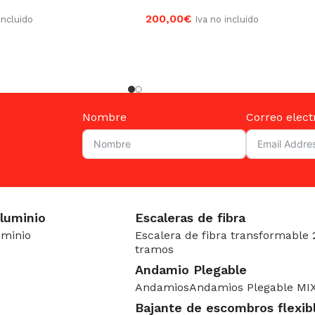
200,00
€
incluido
Iva no incluido
RRITO
AÑADIR AL CARRITO
Nombre
Correo elect
Aluminio
Escaleras de fibra
uminio
Escalera de fibra transformable 
tramos
Andamio Plegable
Andamios
Andamios Plegable MI
Bajante de escombros flexib