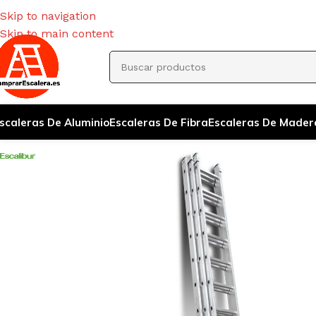
Skip to navigation
Skip to main content
scaleras De Aluminio
Escaleras De Fibra
Escaleras De Mader