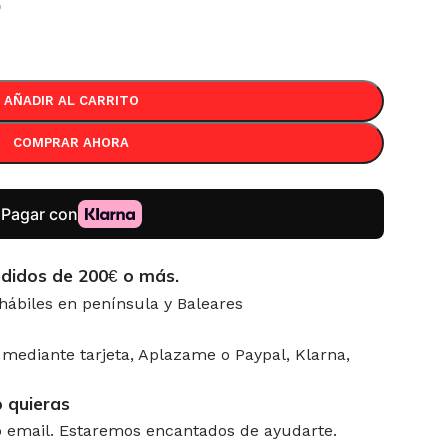
o
AÑADIR AL CARRITO
COMPRAR AHORA
didos de 200
o más.
€
 hábiles en península y Baleares
mediante tarjeta, Aplazame o Paypal, Klarna,
 quieras
 email. Estaremos encantados de ayudarte.