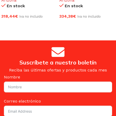
Arizona
Arizona
En stock
En stock
318,44
€
334,38
€
Iva no incluido
Iva no incluido
AÑADIR AL CARRITO
AÑADIR AL CARRITO
Suscríbete a nuestro boletín
Reciba las últimas ofertas y productos cada mes
Nombre
Correo electrónico