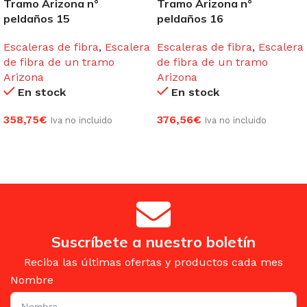
Tramo Arizona n°
Tramo Arizona n°
peldaños 15
peldaños 16
Escaleras de fibra
,
Escalera
Escaleras de fibra
,
Escalera
de fibra de un tramo
de fibra de un tramo
Arizona
Arizona
En stock
En stock
358,75
€
376,56
€
Iva no incluido
Iva no incluido
AÑADIR AL CARRITO
AÑADIR AL CARRITO
Suscríbete a nuestro boletín
Reciba las últimas ofertas y productos cada mes
Nombre