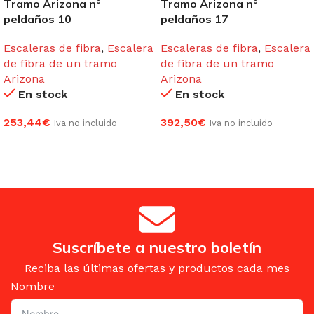
Tramo Arizona n°
Tramo Arizona n°
peldaños 10
peldaños 17
Escaleras de fibra
,
Escalera
Escaleras de fibra
,
Escalera
de fibra de un tramo
de fibra de un tramo
Arizona
Arizona
En stock
En stock
253,44
€
392,50
€
Iva no incluido
Iva no incluido
AÑADIR AL CARRITO
AÑADIR AL CARRITO
Suscríbete a nuestro boletín
Reciba las últimas ofertas y productos cada mes
Nombre