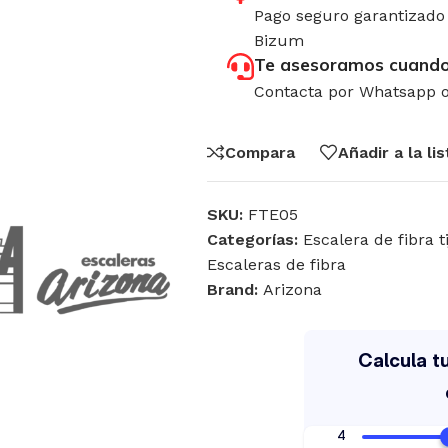
Pago seguro garantizado 
Bizum
Te asesoramos cuando
Contacta por Whatsapp o
Compara
Añadir a la li
SKU:
FTE05
Categorías:
Escalera de fibra 
Escaleras de fibra
Brand:
Arizona