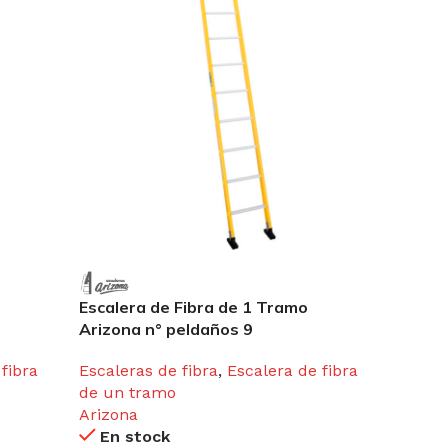
Escalera de Fibra de 1 Tramo
Escal
Arizona n° peldaños 9
Plega
fibra
Escaleras de fibra
,
Escalera de fibra
Escale
de un tramo
de un
Arizona
Arizo
En stock
En 