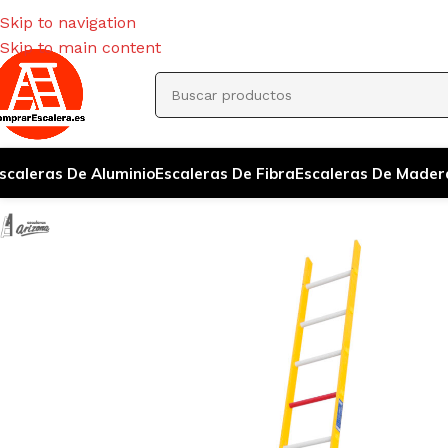
Skip to navigation
Skip to main content
scaleras De Aluminio
Escaleras De Fibra
Escaleras De Mader