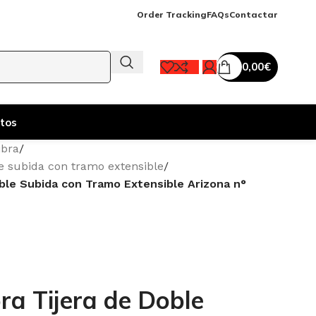
Order Tracking
FAQs
Contactar
0,00
€
tos
ibra
/
le subida con tramo extensible
/
oble Subida con Tramo Extensible Arizona n°
ra Tijera de Doble