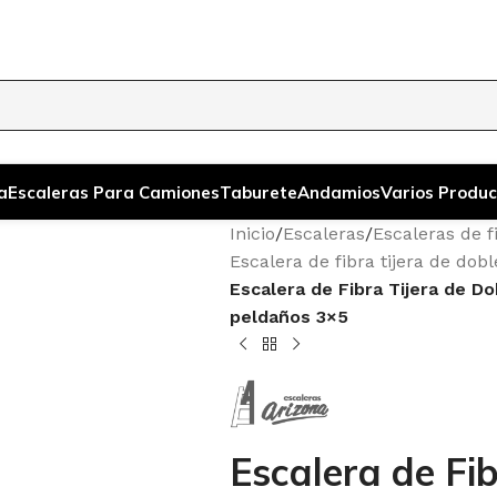
a
Escaleras Para Camiones
Taburete
Andamios
Varios Produc
Inicio
/
Escaleras
/
Escaleras de f
Escalera de fibra tijera de dob
Escalera de Fibra Tijera de D
peldaños 3×5
Escalera de Fib