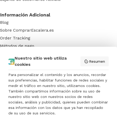
Información Adicional
Blog
Sobre ComprarEscalera.es
Order Tracking
Métodos de pago
FAQs
Nuestro sitio web utiliza
Colaboradores
Resumen
cookies
Contactar
Para personalizar el contenido y los anuncios, recordar
sus preferencias, habilitar funciones de redes sociales y
Diseño y desarrollo web por:
Ascensie Online
medir el tráfico en nuestro sitio, utilizamos cookies.
También compartimos información sobre su uso de
nuestro sitio web con nuestros socios de redes
sociales, análisis y publicidad, quienes pueden combinar
esa información con los datos que ya han recopilado
Menciones
Política de privacidad
Términos de uso
de su uso de sus servicios.