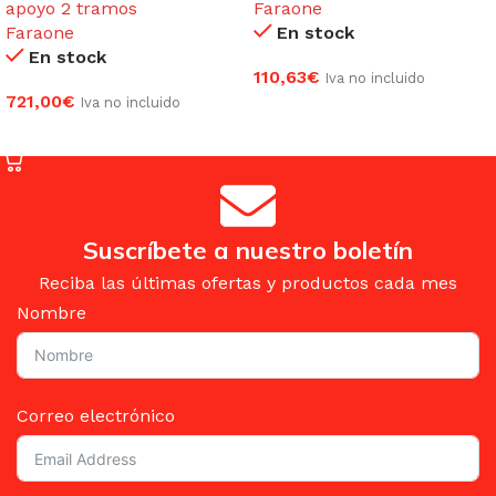
apoyo 2 tramos
Faraone
Faraone
En stock
En stock
110,63
€
Iva no incluido
721,00
€
Iva no incluido
AÑADIR AL CARRITO
AÑADIR AL CARRITO
Suscríbete a nuestro boletín
Reciba las últimas ofertas y productos cada mes
Nombre
Correo electrónico